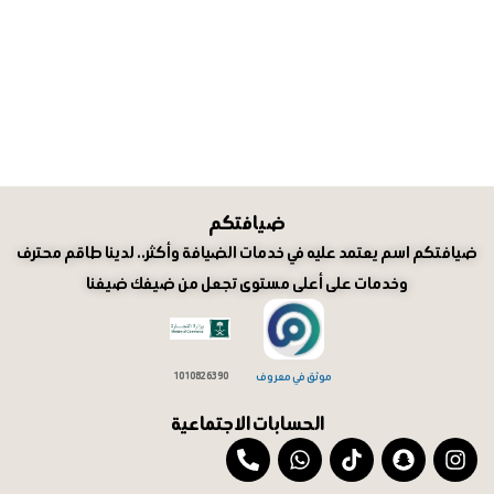
ضيافتكم
ضيافتكم اسم يعتمد عليه في خدمات الضيافة وأكثر.. لدينا طاقم محترف
وخدمات على أعلى مستوى تجعل من ضيفك ضيفنا
موثق في معروف
1010826390
الحسابات الاجتماعية
P
W
T
S
I
h
h
i
n
n
o
a
k
a
s