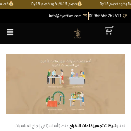
خطي
خصم 15% بكود خصم Dy15
خصم 15% بكود خصم
لى
info@dyaftkm.com
00966566262611
لمحتوى
القائمة
تعتبر
شركات تجهيز قاعات الأفراح
عنصرًا أساسيًا في إنجاح المناسبات