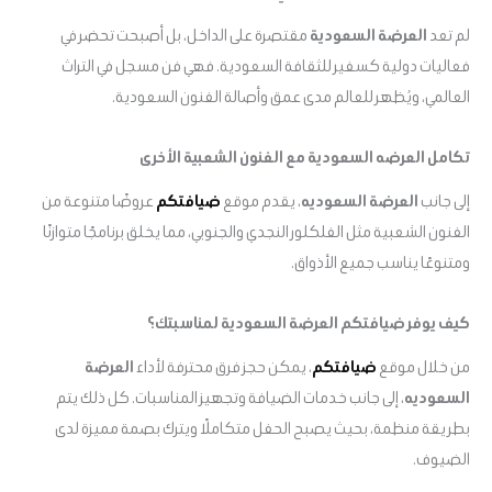
لم تعد
العرضة السعودية
مقتصرة على الداخل، بل أصبحت تحضر في
فعاليات دولية كسفير للثقافة السعودية. فهي فن مسجل في التراث
العالمي، ويُظهر للعالم مدى عمق وأصالة الفنون السعودية.
تكامل العرضه السعودية مع الفنون الشعبية الأخرى
إلى جانب
العرضة السعوديه
، يقدم موقع
ضيافتكم
عروضًا متنوعة من
الفنون الشعبية مثل الفلكلور النجدي والجنوبي، مما يخلق برنامجًا متوازنًا
ومتنوعًا يناسب جميع الأذواق.
كيف يوفر ضيافتكم العرضة السعودية لمناسبتك؟
من خلال موقع
ضيافتكم
، يمكن حجز فرق محترفة لأداء
العرضة
السعوديه
، إلى جانب خدمات الضيافة وتجهيز المناسبات. كل ذلك يتم
بطريقة منظمة، بحيث يصبح الحفل متكاملًا ويترك بصمة مميزة لدى
الضيوف.