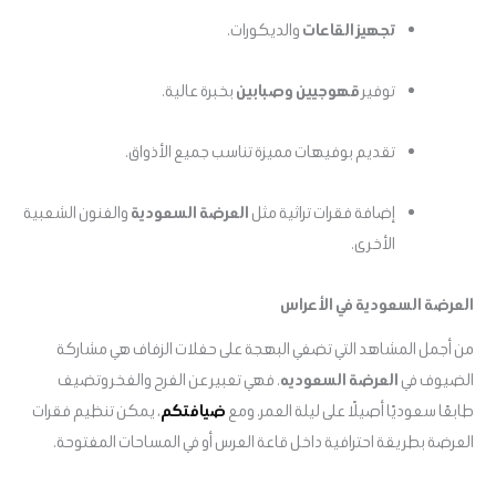
تجهيز القاعات
والديكورات.
توفير
قهوجيين وصبابين
بخبرة عالية.
تقديم بوفيهات مميزة تناسب جميع الأذواق.
إضافة فقرات تراثية مثل
العرضة السعودية
والفنون الشعبية
الأخرى.
العرضة السعودية في الأعراس
من أجمل المشاهد التي تضفي البهجة على حفلات الزفاف هي مشاركة
الضيوف في
العرضة السعوديه
. فهي تعبير عن الفرح والفخر وتضيف
طابعًا سعوديًا أصيلًا على ليلة العمر. ومع
ضيافتكم
، يمكن تنظيم فقرات
العرضة بطريقة احترافية داخل قاعة العرس أو في المساحات المفتوحة.