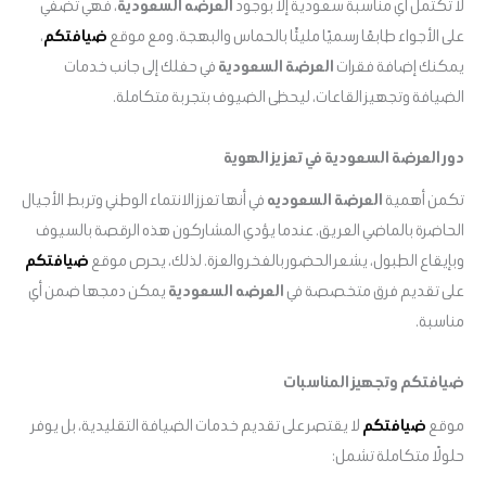
لا تكتمل أي مناسبة سعودية إلا بوجود
العرضه السعودية
، فهي تضفي
على الأجواء طابعًا رسميًا مليئًا بالحماس والبهجة. ومع موقع
ضيافتكم
،
يمكنك إضافة فقرات
العرضة السعودية
في حفلك إلى جانب خدمات
الضيافة وتجهيز القاعات، ليحظى الضيوف بتجربة متكاملة.
دور العرضة السعودية في تعزيز الهوية
تكمن أهمية
العرضة السعوديه
في أنها تعزز الانتماء الوطني وتربط الأجيال
الحاضرة بالماضي العريق. عندما يؤدي المشاركون هذه الرقصة بالسيوف
وبإيقاع الطبول، يشعر الحضور بالفخر والعزة. لذلك، يحرص موقع
ضيافتكم
على تقديم فرق متخصصة في
العرضه السعودية
يمكن دمجها ضمن أي
مناسبة.
ضيافتكم وتجهيز المناسبات
موقع
ضيافتكم
لا يقتصر على تقديم خدمات الضيافة التقليدية، بل يوفر
حلولًا متكاملة تشمل: