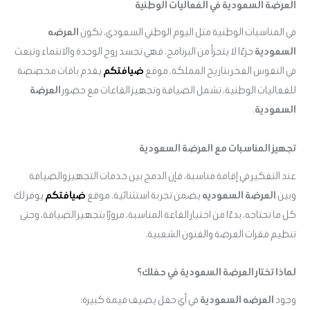
العرضة السعودية في الفعاليات الوطنية
في المناسبات الوطنية مثل اليوم الوطني السعودي، تكون
العرضه
السعودية
جزءًا لا يتجزأ من البرنامج. فهي تجسد روح الوحدة والانتماء وتبعث
في النفوس الفخر بتاريخ المملكة. موقع
ضيافتكم
يقدم باقات مخصصة
للفعاليات الوطنية، تشمل الضيافة وتجهيز القاعات مع حضور
العرضة
السعودية
.
تجهيز المناسبات مع العرضة السعودية
عند التفكير في إقامة مناسبة، فإن الدمج بين خدمات التجهيز والضيافة
وبين
العرضة السعوديه
يضمن تجربة استثنائية. موقع
ضيافتكم
يوفر لك
كل ما تحتاجه، بدءًا من اختيار القاعة المناسبة، مرورًا بتجهيز الضيافة، وحتى
تنظيم فقرات العرضة والفنون الشعبية.
لماذا تختار العرضة السعودية في حفلك؟
وجود
العرضه السعودية
في أي حفل يضيف قيمة كبيرة: