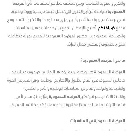
والكرم والهوية الثقافية. وبين مختلف مظاهر الاحتفالات، تأتي
العرضة
السعودية
كواحدة من أبرز الفنون التي تحمل قيمة تاريخية وروحًا وطنية.
فهي ليست مجرد رقصة شعبية، بل رمز يجسد الوحدة والفخر والانتماء. ومع
موقع
ضيافتكم
، أصبح بالإمكان الجمع بين خدمات تجهيز المناسبات
والضيافة المميزة وبين حضور
العرضه السعودية
لتقديم تجربة متكاملة
تليق بالضيوف وتعكس جمال التراث.
ما هي العرضة السعودية؟
العرضة السعودية
هي رقصة تراثية يؤديها الرجال في صفوف متناسقة،
حاملين السيوف على أنغام الطبول والأهازيج الوطنية. وهي تعبير عن القوة
والشجاعة والولاء، وتُقام في المناسبات الوطنية والأفراح الكبيرة
والاحتفالات الرسمية. وتعتبر
العرضه السعودية
رمزًا وطنيًا مسجلاً في
قائمة التراث العالمي لدى منظمة اليونسكو، مما يؤكد مكانتها المميزة.
العرضة السعودية في المناسبات