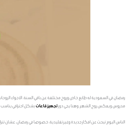
رمضان في السعودية له طابع خاص وروح مختلفة عن باقي السنة. الاجواء الروحانية
مدروس ويعكس روح الشهر. وهنا يجي دور
تجهيز قاعات
بشكل احترافي يناسب 
الناس اليوم تبحث عن افكار جديدة وغير تقليدية، خصوصا في رمضان، عشان تترك