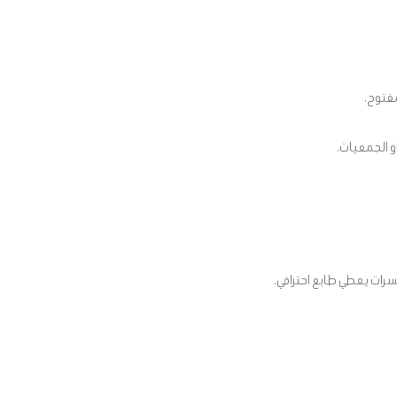
مفتوح.
و الجمعيات.
رات يعطي طابع احترافي.