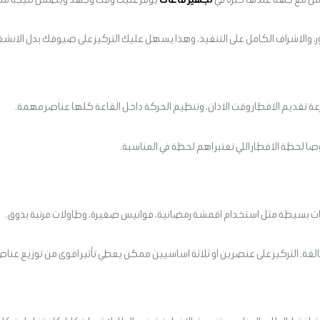
 والاشراف الكامل على التنفيذ، وهذا يسهل عليك التركيز على ضيوفك بدل الانشغ
رعة تقديم الافطار وقت الاذان، وتنظيم الحركة داخل القاعة كلها عناصر مهمة.
لحظة الافطار اللي تعتبر اهم لحظة في المناسبة.
سات بسيطة مثل استخدام اقمشة رمضانية، فوانيس صغيرة، وطاولات مرتبة بذوق.
غة. التركيز على عنصرين او ثلاثة اساسيين ممكن يعطي تأثير اقوى من توزيع عناص