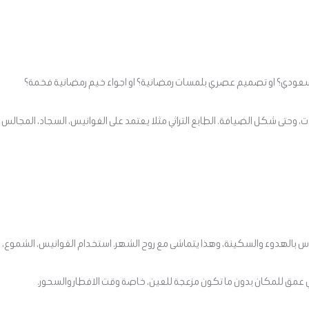
ثي سعودي؟ او تصميم عصري بلمسات رمضانية؟ او اجواء خيم رمضانية فخمة؟
ات، وحتى شكل الضيافة. الطابع التراثي مثلا يعتمد على الفوانيس، السجاد، المجالس 
ساس بالهدوء والسكينة، وهذا يتماشى مع روح الشهر. استخدام الفوانيس، الشمو
 عمق للمكان بدون ما تكون مزعجة للعين، خاصة وقت الافطار والسحور.