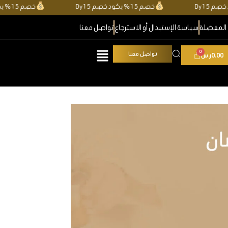
D
خصم 15% بكود خصم Dy15
خصم 15%
المفضلة
سياسة الإستبدال أو الاسترجاع
تواصل معنا
تواصل معنا
0.00
ر.س