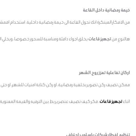
خيمة رمضانية داخل القاعة
من الافكار المبتكرة انك تحول القاعة الى خيمة رمضانية داخلية. استخدام اق
هالنوع من
تجهيز قاعات
يخلق اجواء دافئة ومناسبة للسحور خصوصا، ويخلي 
اركان تفاعلية تعزز روح الشهر
ممكن تضيف ركن تصوير بخلفية رمضانية، او ركن كتابة امنيات للشهر، او حتى زا
اثناء
تجهيز قاعات
، فكر كيف تضيف عنصر يربط بين الترفيه والقيمة المعنوية 
تنظيم افطار شركات باسلوب احترافي