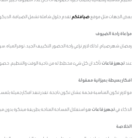
بعض الجهات مثل موقع
ضيافتكم
تقدم حلول شاملة تشمل الضيافة، الديكور،
مراعاة راحة الضيوف
رمضان شهر صيام، لذلك لازم تراعي راحة الحضور. التكييف الجيد، توفر المياه، س
عند
تجهيز قاعات
تأكد ان كل شيء مخطط له من ناحية الوقت والتنظيم، خصوصا 
افكار بسيطة بميزانية معقولة
مو لازم تكون المناسبة فخمة عشان تكون ناجحة. تقدر تنفذ افكار جميلة بلم
الذكاء في
تجهيز قاعات
هو استغلال المساحة المتاحة بطريقة مبتكرة بدون مبال
الخلاصة