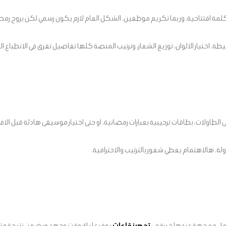
مة افتتاحية، وربما تكريم موظفين. الشكل العام لازم يكون رسمي لكن بروح رمض
تيار الالوان، توزيع الشعار، وترتيب المنصة كلها تفاصيل تفرق في الانطباع الن
لطاولات، بطاقات ترحيبية بعبارات رمضانية، او حتى اختيار موسيقى هادئة قبل الافط
ولة. هالاهتمام يعطي شعور بالترتيب والاحترافية.
مل مع جهة عندها خبرة في
تجهيز قاعات
يوفر عليك وقت وجهد ويضمن نتيجة متك