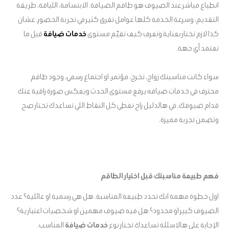
انطباع مباشر عند الضيوف هو طاقم الضيافة. الابتسامة، اللباقة، طريقة
التقديم، وسرعة الخدمة كلها عوامل تفرق كثير في تجربة الحضور. عشان
كذا لازم تختار بعناية وتعرف كيف تقيّم مستوى
خدمات ضيافة
قبل ما
تعتمد أي جهة.
سواء كانت مناسبتك زواج، تخرج، مؤتمر، او اجتماع رسمي، وجود طاقم
محترف في خدمات ضيافه يرفع مستوى الحدث ويعكس صورة راقية عنك
قدام ضيوفك. في هالدليل راح نغطي كل النقاط اللي تساعدك تختار صح
وتضمن تجربة مميزة.
فهم طبيعة مناسبتك قبل اختيار الطاقم
اول خطوة مهمة انك تحدد طبيعة المناسبة. هل هي رسمية او عائلية؟ عدد
الضيوف كبير او محدود؟ هل فيه ضيوف مهمين او شخصيات اعتبارية؟
الإجابة على هالاسئلة تساعدك تختار نوع
خدمات ضيافة
المناسب.