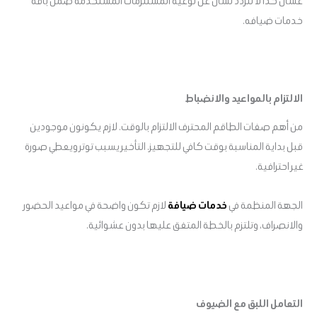
عشان كذا لا تتردد تسأل عن نوعية المستلزمات المستخدمة ضمن باقة
خدمات ضيافه.
الالتزام بالمواعيد والانضباط
من أهم صفات الطاقم المحترف الالتزام بالوقت. لازم يكونون موجودين
قبل بداية المناسبة بوقت كافي للتجهيز. التأخير يسبب توتر ويعطي صورة
غير احترافية.
الجهة المنظمة في
خدمات ضيافة
لازم تكون واضحة في مواعيد الحضور
والانصراف، وتلتزم بالخطة المتفق عليها بدون عشوائية.
التعامل اللبق مع الضيوف