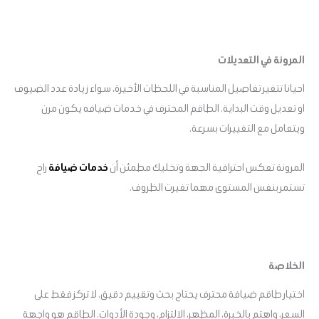
المرونة في التعديلات
احيانا تتغير تفاصيل المناسبة في اللحظات الأخيرة، سواء زيادة عدد الضيوف
او تعديل وقت البداية. الطاقم المحترف في خدمات ضيافه يكون مرن
ويتعامل مع التغييرات بسرعة.
المرونة تعكس احترافية الجهة وتخليك مطمئن أن
خدمات ضيافة
راح
تستمر بنفس المستوى مهما تغيرت الظروف.
الخلاصة
اختيار طاقم ضيافة محترف يحتاج بحث وتقييم دقيق. لا تركز فقط على
السعر، واهتم بالخبرة، المظهر، الالتزام، وجودة الأدوات. الطاقم هو واجهة