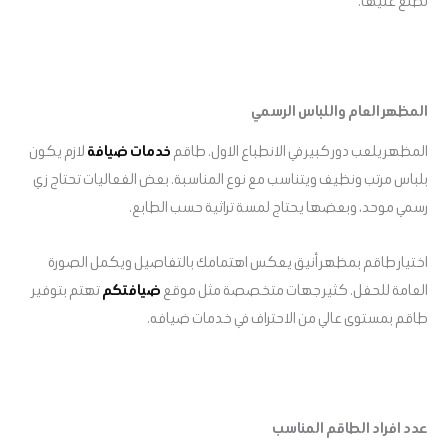
تطلع عليها.
المظهر العام واللباس الرسمي
المظهر يلعب دور كبير في الانطباع الاول. طاقم
خدمات ضيافة
لازم يكون
بلباس مرتب ونظيف ويتناسب مع نوع المناسبة. بعض الفعاليات تحتاج زي
رسمي موحد، وبعضها يحتاج لمسة تراثية حسب الطابع.
اختيار طاقم بمظهر أنيق يعكس اهتمامك بالتفاصيل ويكمل الصورة
العامة للحفل. كثير جهات متخصصة مثل موقع
ضيافتكم
تهتم بتوفير
طاقم بمستوى عالي من الاحتراف في خدمات ضيافه.
عدد افراد الطاقم المناسب