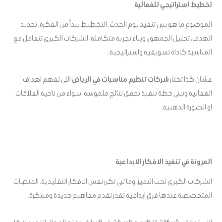
تخطيط استراتيجي للفعالية
الموضوع ما هو بس تنفيذ يوم الحدث. التخطيط يبدأ من الفكرة، تحديد
الهدف، تحليل الجمهور، وبناء تجربة متكاملة. الشركات الكبرى تتعامل مع
المناسبة كاداة تسويقية واستراتيجية.
عشان كذا تختار
شركات تنظيم مناسبات في الرياض
اللي تفهم اهداف
الفعالية وتبني خطة تنفيذ تحقق نتائج ملموسة، سواء من ناحية العلاقات
او الصورة الذهنية.
المرونة في تنفيذ الافكار الابداعية
الشركات الكبرى تحب التميز، وما تبي تكرر نفس الافكار التقليدية. المنصات
المتخصصة عندها فرق ابداعية تقدر تقدم مفاهيم جديدة ومبتكرة.