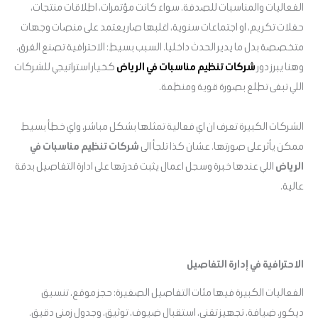
الفعاليات والمناسبات للصدفة. سواء كانت مؤتمرات، اطلاقات منتجات،
حفلات تكريم، او اجتماعات سنوية، اغلبها صار يعتمد على منصات وجهات
متخصصة بدل ما يدير الحدث داخليا. السبب بسيط: الاحترافية تصنع الفرق.
وهنا يبرز دور
شركات تنظيم مناسبات في الرياض
كخيار استراتيجي للشركات
اللي تبغى تطلع بصورة قوية ومنظمة.
الشركات الكبيرة تعرف ان اي فعالية تمثلها بشكل مباشر، واي خطأ بسيط
ممكن يأثر على صورتها. عشان كذا تلجأ الى
شركات تنظيم مناسبات في
الرياض
اللي عندها خبرة وسجل اعمال يثبت قدرتها على ادارة التفاصيل بدقة
عالية.
الاحترافية في إدارة التفاصيل
الفعاليات الكبيرة فيها مئات التفاصيل الصغيرة: حجز موقع، تنسيق
ديكور، ضيافة، تجهيز تقني، استقبال ضيوف، توثيق، وجدول زمني دقيق.