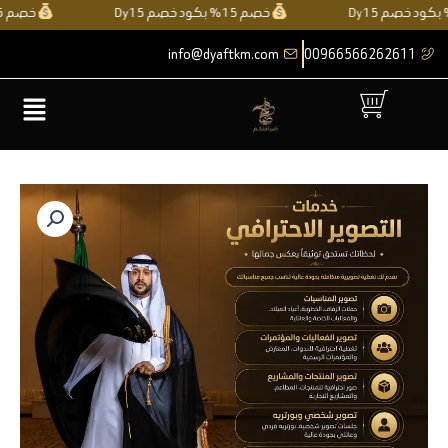
خطي
خصم 15% بكود خصم Dy15
خصم 15% بكود خصم Dy15
لى
info@dyaftkm.com
00966566262611
لمحتوى
القائمة
كمية
عبد
السلام
محمد