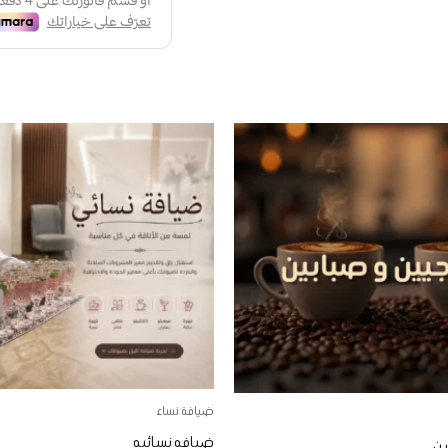
هناك
هناك
العديد
العديد
من
من
الأشكال
الأشكال
المختلفة
المختلفة
لهذا
لهذا
المنتج.
المنتج.
يمكن
يمكن
اختيار
اختيار
الخيارات
الخيارات
ضيافة نساء
على
على
ضيافه نسائيه
صفحة
صفحة
ين