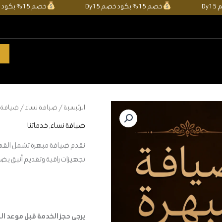
خصم 15% بكود خصم Dy15
خصم 15% بكود خصم Dy15
كمية
الرئيسية
/
ضيافة نساء
/ ضيافة 
ضيافة
ضيافة نساء
,
خدماتنا
مبهره
نقدم ضيافة مبهرة تشمل القهوة
تجهيزات راقية وتقديم أنيق يض