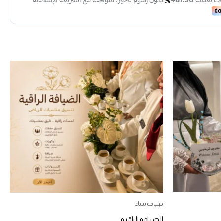
هناك
العديد
من
الأشكال
المختلفة
لهذا
المنتج.
يمكن
اختيار
الخيارات
ضيافة نساء
على
الضيافه الراقيه
صفحة