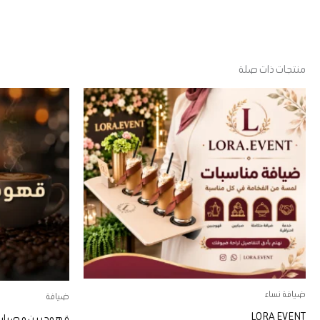
منتجات ذات صلة
هناك
العديد
من
الأشكال
المختلفة
لهذا
المنتج.
يمكن
اختيار
الخيارات
ضيافة نساء
على
ضيافة
LORA EVENT
صفحة
قهوجيين و صباب