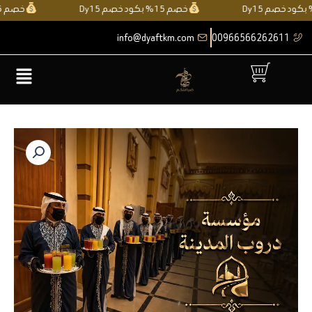
خطي
خصم 15% بكود خصم Dy15
خصم 15% بكود خصم y15
لى
info@dyaftkm.com
00966566262611
لمحتوى
القائمة
كمية
مؤسسة
دروب
المدينة
durb_almadina