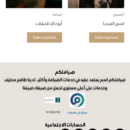
لهذا
لهذا
المنتج.
المنتج.
التصوير
ضيافة
يمكن
يمكن
اسس الميديا
أبو خالد للحفلات
اختيار
اختيار
الخيارات
الخيارات
Select options
Select options
على
على
صفحة
صفحة
المنتج
المنتج
ضيافتكم
ضيافتكم اسم يعتمد عليه في خدمات الضيافة وأكثر.. لدينا طاقم محترف
وخدمات على أعلى مستوى تجعل من ضيفك ضيفنا
موثق في معروف
1010826390
الحسابات الاجتماعية