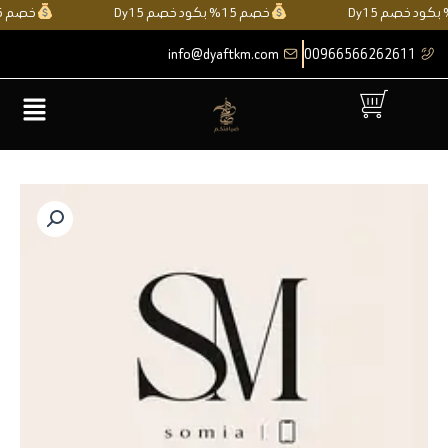
خطي
خصم 15% بكود خصم Dy15
خصم 15% بكود خصم Dy15
لى
info@dyaftkm.com
00966566262611
لمحتوى
القائمة
كمية
سمية