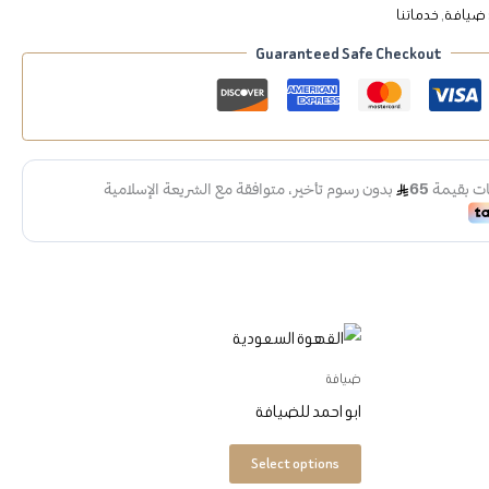
ضيافة
,
خدماتنا
Guaranteed Safe Checkout
هناك
العديد
ضيافة
من
ابو احمد للضيافة
الأشكال
المختلفة
Select options