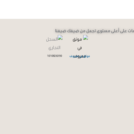
لهذا
لهذا
المنتج.
المنتج.
يمكن
يمكن
اختيار
اختيار
دمات على أعلى مستوى تجعل من ضيفك ضيفنا
الخيارات
الخيارات
على
على
صفحة
صفحة
موثق في معروف
1010826390
المنتج
المنتج