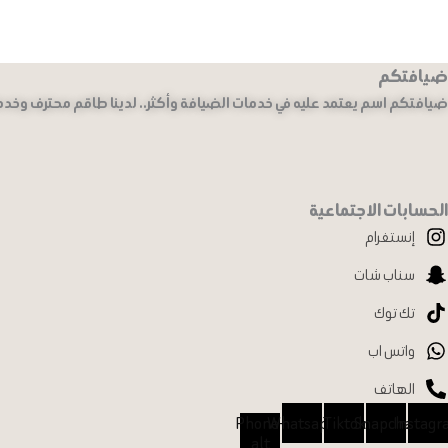
لهذا
المنتج.
يمكن
ضيافتكم
اختيار
ضيافتكم اسم يعتمد عليه في خدمات الضيافة وأكثر.. لدينا طاقم محترف وخ
الخيارات
على
صفحة
المنتج
الحسابات الاجتماعية
إنستغرام
سناب شات
تك توك
واتس اب
الهاتف
Phone-
Whatsapp
Tiktok
Snapchat
Instagr
alt