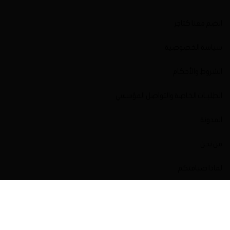
انضم معنا كتاجر
سياسة الخصوصية
الشروط والأحكام
الطلبـات الخاصة والتواصل المؤسسي
المدونة
من نحن
لماذا ضيافتكم