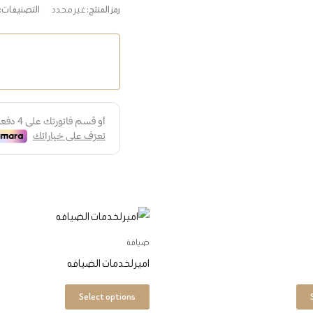
رمز المنتج:
غير محدد
التصنيفات:
هناك
هناك
العديد
العديد
ضيافة
من
من
امير لخدمات الضيافه
الأشكال
الأشكال
المختلفة
المختلفة
Select options