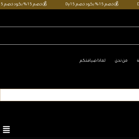
💰
خصم 15% بكود خصم Dy15
💰
خصم 15% بكود خصم Dy15
ة
من نحن
لماذا ضيافتكم