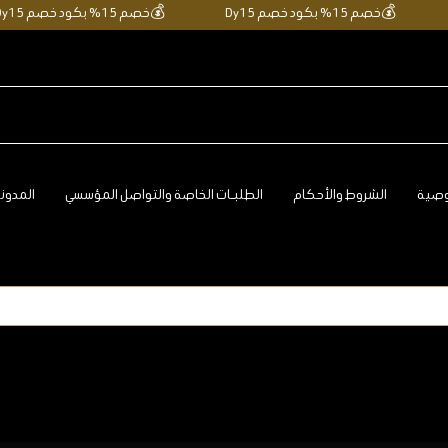
💰
خصم 15% بكود خصم Dy15
💰
خصم 15% بكود خصم Dy15
وصية
الشروط والأحكام
الطلبـات الخاصة والتواصل المؤسسي
المدون