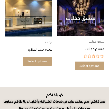
العديد
العديد
من
من
الأشكال
الأشكال
المختلفة
المختلفة
لهذا
لهذا
المنتج.
المنتج.
تنسيق حفلات
تركات
يمكن
يمكن
منسق حفلات
عيده احمد العنزي
اختيار
اختيار
الخيارات
الخيارات
Select options
تم التقييم
5.00
Select options
على
على
من 5
صفحة
صفحة
المنتج
المنتج
ضيافتكم
ضيافتكم اسم يعتمد عليه في خدمات الضيافة وأكثر.. لدينا طاقم محترف
وخدمات على أعلى مستوى تجعل من ضيفك ضيفنا