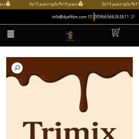
خطي
خصم 15% بكود خصم Dy15
خصم 15% ب
لى
info@dyaftkm.com
00966566262611
لمحتوى
القائمة
كمية
Trimix