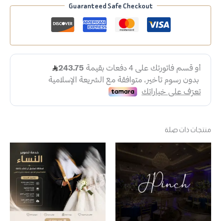
Guaranteed Safe Checkout
منتجات ذات صلة
هناك
هناك
العديد
العديد
من
من
الأشكال
الأشكال
المختلفة
المختلفة
لهذا
لهذا