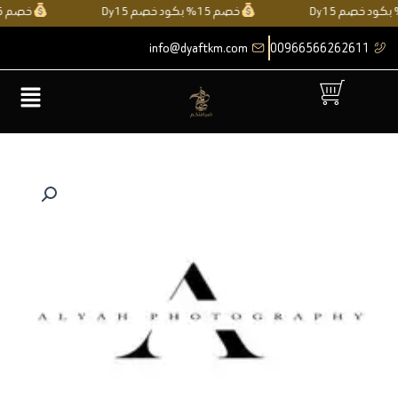
خطي
خصم 15% بكود خصم Dy15
خصم 15% بكود خصم Dy15
لى
info@dyaftkm.com
00966566262611
لمحتوى
القائمة
كمية
عالية
الرحيمي